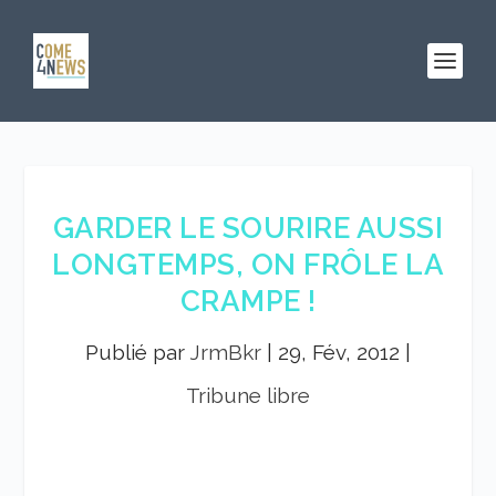
GARDER LE SOURIRE AUSSI
LONGTEMPS, ON FRÔLE LA
CRAMPE !
Publié par
JrmBkr
|
29, Fév, 2012
|
Tribune libre