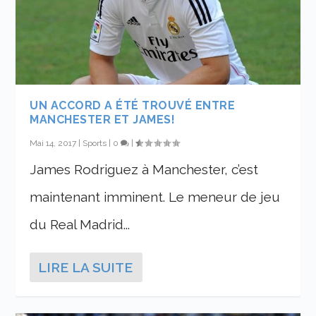
UN ACCORD A ÉTÉ TROUVÉ ENTRE
MANCHESTER ET JAMES!
Mai 14, 2017
|
Sports
|
0
|
James Rodriguez à Manchester, c’est
maintenant imminent. Le meneur de jeu
du Real Madrid...
LIRE LA SUITE