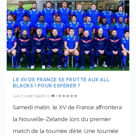
LE XV DE FRANCE SE FROTTE AUX ALL
BLACKS ! POUR ESPÉRER ?
Juin 7, 2018
|
Sports
|
0
|
Samedi matin, le XV de France affrontera
la Nouvelle-Zélande lors du premier
match de la tournée d’été. Une tournée