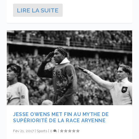
LIRE LA SUITE
JESSE OWENS MET FIN AU MYTHE DE
SUPÉRIORITÉ DE LA RACE ARYENNE
Fév 21, 2017
|
Sports
|
0
|