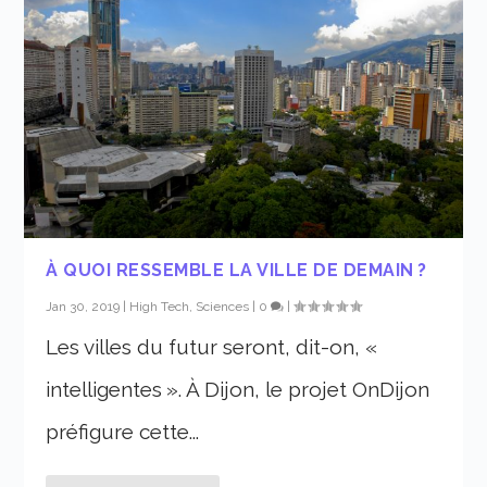
À QUOI RESSEMBLE LA VILLE DE DEMAIN ?
Jan 30, 2019
|
High Tech, Sciences
|
0
|
Les villes du futur seront, dit-on, «
intelligentes ». À Dijon, le projet OnDijon
préfigure cette...