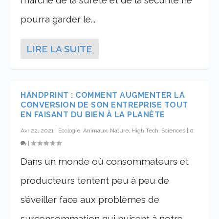
marché de la sûreté et de la sécurité ne
pourra garder le...
LIRE LA SUITE
HANDPRINT : COMMENT AUGMENTER LA
CONVERSION DE SON ENTREPRISE TOUT
EN FAISANT DU BIEN À LA PLANÈTE
Avr 22, 2021
|
Ecologie, Animaux, Nature
,
High Tech, Sciences
|
0
|
Dans un monde où consommateurs et
producteurs tentent peu à peu de
s’éveiller face aux problèmes de
surconsommation qui nuisent à notre