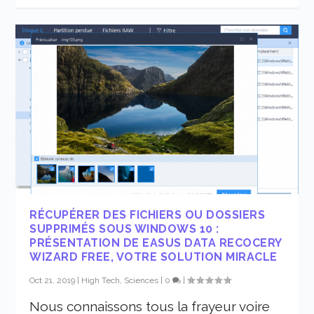
RÉCUPÉRER DES FICHIERS OU DOSSIERS
SUPPRIMÉS SOUS WINDOWS 10 :
PRÉSENTATION DE EASUS DATA RECOCERY
WIZARD FREE, VOTRE SOLUTION MIRACLE
Oct 21, 2019
|
High Tech, Sciences
|
0
|
Nous connaissons tous la frayeur voire