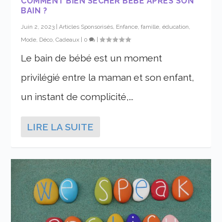
COMMENT BIEN SÉCHER BÉBÉ APRÈS SON
BAIN ?
Juin 2, 2023
|
Articles Sponsorisés
,
Enfance, famille, éducation
,
Mode, Déco, Cadeaux
|
0
|
Le bain de bébé est un moment
privilégié entre la maman et son enfant,
un instant de complicité,...
LIRE LA SUITE