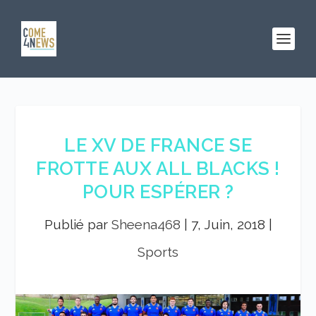
LE XV DE FRANCE SE
FROTTE AUX ALL BLACKS !
POUR ESPÉRER ?
Publié par
Sheena468
|
7, Juin, 2018
|
Sports