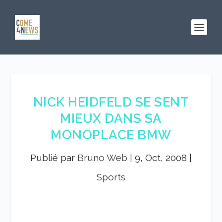
NICK HEIDFELD SE SENT
MIEUX DANS SA
MONOPLACE BMW
Publié par
Bruno Web
|
9, Oct, 2008
|
Sports