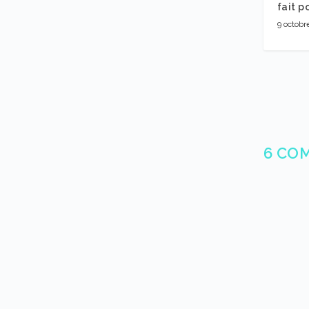
fait p
9 octobr
6 CO