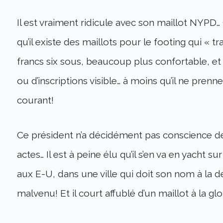
Il est vraiment ridicule avec son maillot NYPD… 
qu’il existe des maillots pour le footing qui « tr
francs six sous, beaucoup plus confortable, e
ou d’inscriptions visible… à moins qu’il ne pren
courant!
Ce président n’a décidément pas conscience d
actes… Il est à peine élu qu’il s’en va en yacht su
aux E-U, dans une ville qui doit son nom à la dé
malvenu! Et il court affublé d’un maillot à la glo