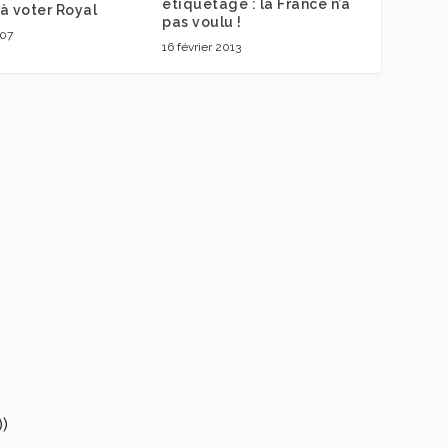
étiquetage : la France n’a
à voter Royal
pas voulu !
007
16 février 2013
)