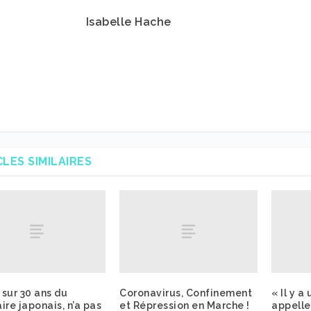
Isabelle Hache
CLES SIMILAIRES
t sur 30 ans du
Coronavirus, Confinement
« Il y a
ire japonais, n’a pas
et Répression en Marche !
appelle