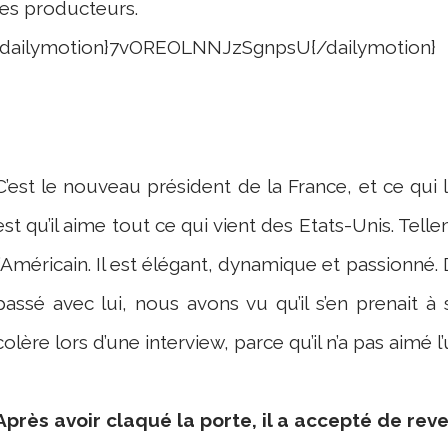
les producteurs.
{dailymotion}7vOREOLNNJzSgnpsU{/dailymotion}
C’est le nouveau président de la France, et ce qui
est qu’il aime tout ce qui vient des Etats-Unis. Tell
l’Américain. Il est élégant, dynamique et passionn
passé avec lui, nous avons vu qu’il s’en prenait à
colère lors d’une interview, parce qu’il n’a pas aimé 
Après avoir claqué la porte, il a accepté de reve