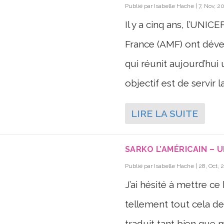
Publié par
Isabelle Hache
|
7, Nov, 2
Il y a cinq ans, l’UNIC
France (AMF) ont dévelo
qui réunit aujourd’hui 
objectif est de servir l
LIRE LA SUITE
SARKO L’AMÉRICAIN –
Publié par
Isabelle Hache
|
28, Oct, 
J’ai hésité à mettre ce
tellement tout cela dev
traduit tant bien que 