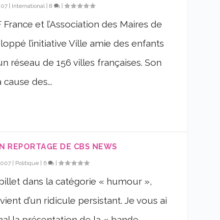
007
|
International
|
8
|
EF France et l’Association des Maires de
ppé l’initiative Ville amie des enfants
un réseau de 156 villes françaises. Son
a cause des...
 UN REPORTAGE DE CBS NEWS
2007
|
Politique
|
6
|
 billet dans la catégorie « humour »,
ient d’un ridicule persistant. Je vous ai
mal la présentation de la « bande-