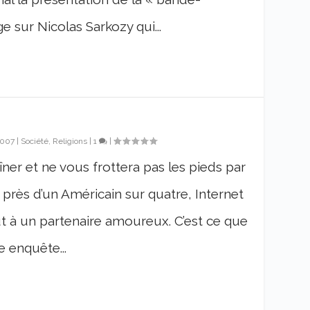
 sur Nicolas Sarkozy qui...
2007
|
Société, Religions
|
1
|
dîner et ne vous frottera pas les pieds par
 près d’un Américain sur quatre, Internet
ut à un partenaire amoureux. C’est ce que
e enquête...