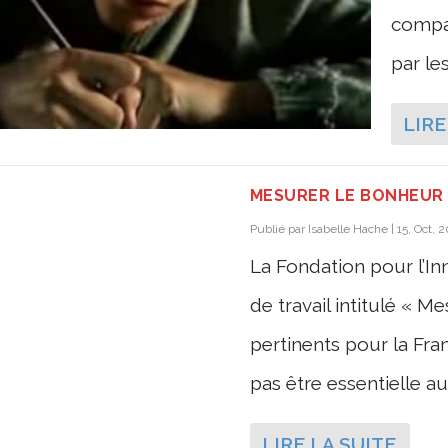
compag
par les
LIRE
MESURER LE BONHEUR
Publié par
Isabelle Hache
|
15, Oct, 
La Fondation pour l’I
de travail intitulé « M
pertinents pour la Fra
pas être essentielle au 
LIRE LA SUITE