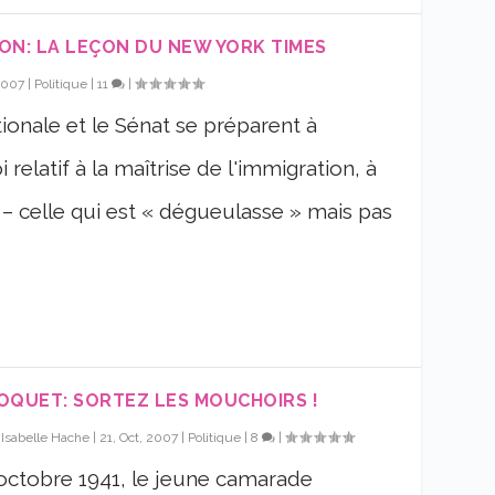
ON: LA LEÇON DU NEW YORK TIMES
2007
|
Politique
|
11
|
ionale et le Sénat se préparent à
 relatif à la maîtrise de l'immigration, à
le – celle qui est « dégueulasse » mais pas
OQUET: SORTEZ LES MOUCHOIRS !
r
Isabelle Hache
|
21, Oct, 2007
|
Politique
|
8
|
octobre 1941, le jeune camarade