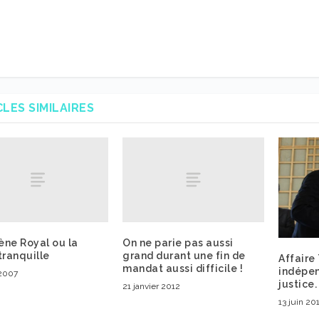
CLES SIMILAIRES
ène Royal ou la
On ne parie pas aussi
tranquille
grand durant une fin de
Affaire
mandat aussi difficile !
indépen
 2007
justice.
21 janvier 2012
13 juin 20