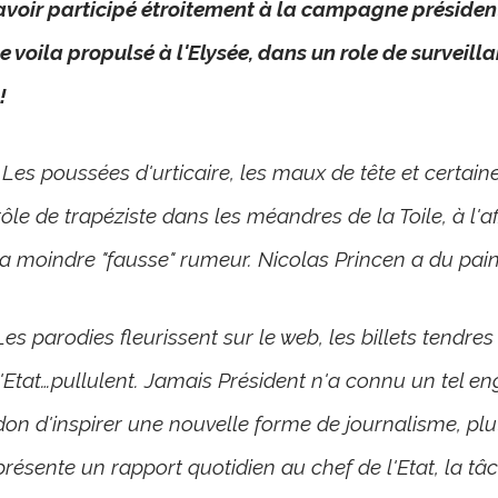
avoir participé étroitement à la campagne présidenti
le voila propulsé à l'Elysée, dans un role de surveil
!
..Les poussées d'urticaire, les maux de tête et certa
rôle de trapéziste dans les méandres de la Toile, à l'
la moindre "fausse" rumeur. Nicolas Princen a du pain
Les parodies fleurissent sur le web, les billets tendr
l'Etat…pullulent. Jamais Président n'a connu un tel e
don d'inspirer une nouvelle forme de journalisme, plutô
présente un rapport quotidien au chef de l'Etat, la t