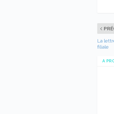
PRÉ
La lett
filiale
A PR