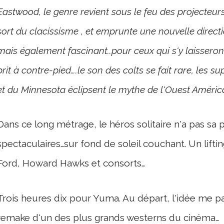
Eastwood, le genre revient sous le feu des projecteurs
sort du clacissisme , et emprunte une nouvelle direc
mais également fascinant..pour ceux qui s'y laisseron
prit à contre-pied….le son des colts se fait rare, les
et du Minnesota éclipsent le mythe de l'Ouest América
Dans ce long métrage, le héros solitaire n'a pas sa p
spectaculaires…sur fond de soleil couchant. Un lifti
Ford, Howard Hawks et consorts…
Trois heures dix pour Yuma. Au départ, l'idée me pa
remake d'un des plus grands westerns du cinéma…