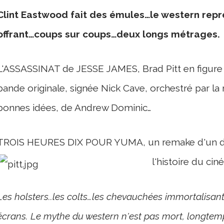
Clint Eastwood fait des émules…le western repr
offrant…coups sur coups…deux longs métrages.
L'ASSASSINAT de JESSE JAMES, Brad Pitt en figure 
bande originale, signée Nick Cave, orchestré par la 
bonnes idées, de Andrew Dominic…
TROIS HEURES DIX POUR YUMA, un remake d'un de
l'histoire du ci
Les holsters..les colts…les chevauchées immortalisan
écrans. Le mythe du western n'est pas mort, longtemp