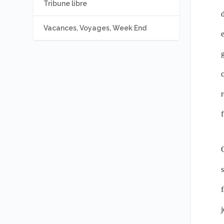
Tribune libre
d
Vacances, Voyages, Week End
e
g
c
r
f
O
s
j