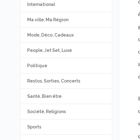
d
International
é
Ma ville, Ma Région
g
Mode, Déco, Cadeaux
q
People, Jet Set, Luxe
c
i
Politique
Restos, Sorties, Concerts
Santé, Bien être
E
q
Société, Religions
s
Sports
q