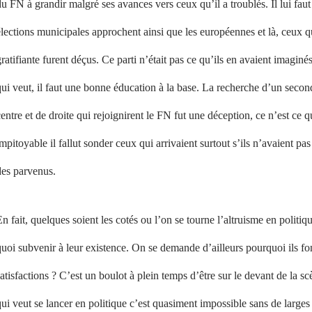
u FN à grandir malgré ses avances vers ceux qu’il a troublés. Il lui faut 
lections municipales approchent ainsi que les européennes et là, ceux qui
ratifiante furent déçus. Ce parti n’était pas ce qu’ils en avaient imaginés
ui veut, il faut une bonne éducation à la base. La recherche d’un secon
entre et de droite qui rejoignirent le FN fut une déception, ce n’est ce qu
mpitoyable il fallut sonder ceux qui arrivaient surtout s’ils n’avaient pa
des parvenus.
n fait, quelques soient les cotés ou l’on se tourne l’altruisme en politiq
uoi subvenir à leur existence. On se demande d’ailleurs pourquoi ils fo
atisfactions ? C’est un boulot à plein temps d’être sur le devant de la scè
ui veut se lancer en politique c’est quasiment impossible sans de larg