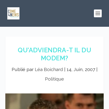
QU’ADVIENDRA-T IL DU
MODEM?
Publié par
Léa Boichard
|
14, Juin, 2007
|
Politique