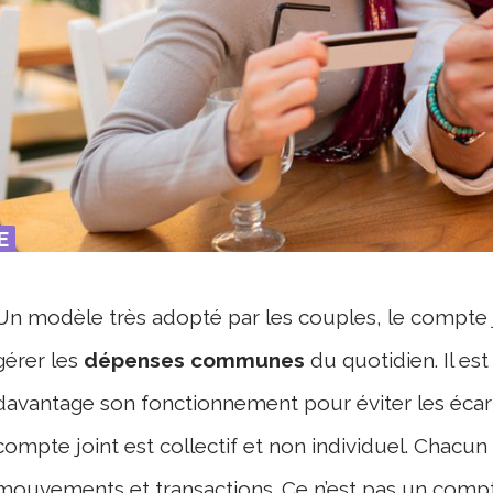
E
E
%
%
Un modèle très adopté par les couples, le compte jo
gérer les
dépenses communes
du quotidien. Il e
davantage son fonctionnement pour éviter les écarts 
compte joint est collectif et non individuel. Chacun 
mouvements et transactions. Ce n’est pas un compt