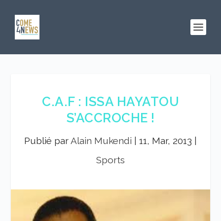
C.A.F : ISSA HAYATOU
S’ACCROCHE !
Publié par
Alain Mukendi
|
11, Mar, 2013
|
Sports