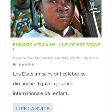
ENFANTS AFRICAINS : L’HEURE EST GRAVE
!
Publié par
Alain Mukendi
|
17, Juin, 2013
|
Société, Religions
|
0
|
Les Etats africains ont célébré ce
dimanche 16 juin la journée
internationale de l’enfant...
LIRE LA SUITE