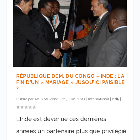
RÉPUBLIQUE DÉM. DU CONGO – INDE : LA
FIN D’UN « MARIAGE » JUSQU’ICI PAISIBLE
?
Publié par
Alain Mukendi
|
21, Juin, 2013
|
International
|
0
|
L’Inde est devenue ces dernières
années un partenaire plus que privilégié