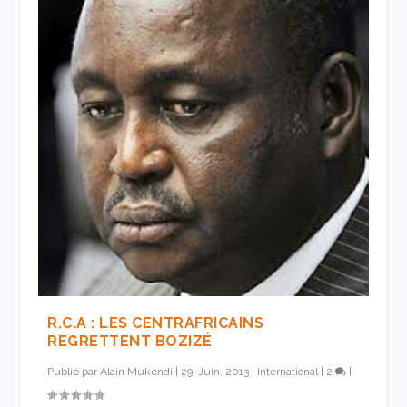
R.C.A : LES CENTRAFRICAINS
REGRETTENT BOZIZÉ
Publié par
Alain Mukendi
|
29, Juin, 2013
|
International
|
2
|