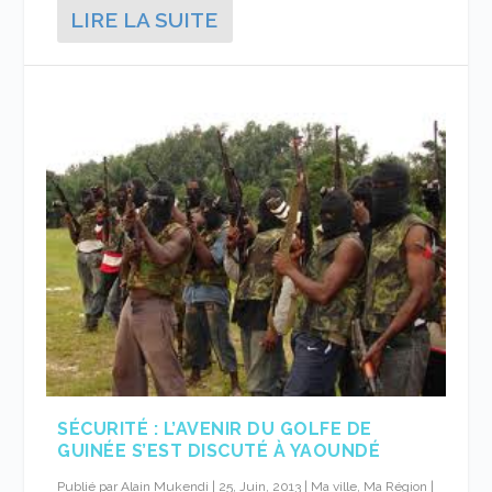
LIRE LA SUITE
SÉCURITÉ : L’AVENIR DU GOLFE DE
GUINÉE S’EST DISCUTÉ À YAOUNDÉ
Publié par
Alain Mukendi
|
25, Juin, 2013
|
Ma ville, Ma Région
|