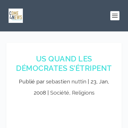
US QUAND LES
DÉMOCRATES S’ÉTRIPENT
Publié par
sebastien nuttin
|
23, Jan,
2008
|
Société, Religions