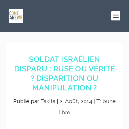
SOLDAT ISRAÉLIEN
DISPARU : RUSE OU VÉRITÉ
? DISPARITION OU
MANIPULATION ?
Publié par
Takita
|
2, Août, 2014
|
Tribune
libre