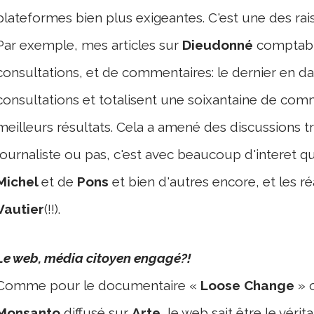
plateformes bien plus exigeantes. C'est une des ra
Par exemple, mes articles sur
Dieudonné
comptabi
consultations, et de commentaires: le dernier en d
consultations et totalisent une soixantaine de comm
meilleurs résultats. Cela a amené des discussions 
journaliste ou pas, c'est avec beaucoup d'interet que
Michel
et de
Pons
et bien d'autres encore, et les r
Vautier
(!!).
Le web, média citoyen engagé?!
Comme pour le documentaire «
Loose Change
» 
Monsanto
diffusé sur
Arte
, le web sait être le vér