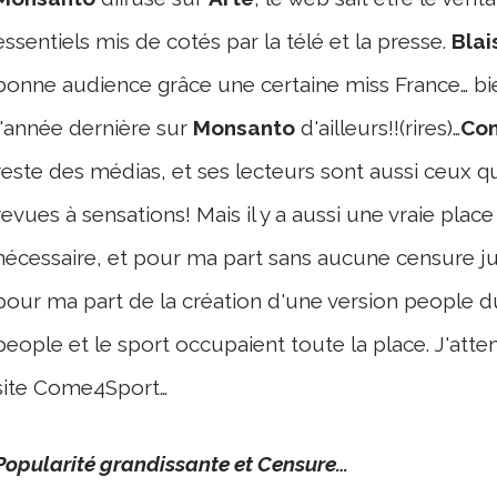
essentiels mis de cotés par la télé et la presse.
Bla
bonne audience grâce une certaine miss France… bi
l'année dernière sur
Monsanto
d'ailleurs!!(rires)…
Co
reste des médias, et ses lecteurs sont aussi ceux qui
revues à sensations! Mais il y a aussi une vraie place
nécessaire, et pour ma part sans aucune censure jusq
pour ma part de la création d'une version people du
people et le sport occupaient toute la place. J'atte
site Come4Sport…
Popularité grandissante et Censure…