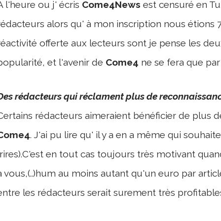
A l'heure ou j' écris
Come4News
est censuré en Tu
rédacteurs alors qu' à mon inscription nous étions 70
réactivité offerte aux lecteurs sont je pense les de
popularité, et l'avenir de
Come4
ne se fera que par 
Des rédacteurs qui réclament plus de reconnaissan
Certains rédacteurs aimeraient bénéficier de plus d
Come4
. J'ai pu lire qu' il y a en a même qui souhai
(rires).C'est en tout cas toujours très motivant qua
à vous,(..)hum au moins autant qu'un euro par arti
entre les rédacteurs serait surement très profitable