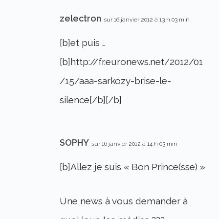
zelectron
sur 16 janvier 2012 à 13 h 03 min
[b]et puis …
[b]http://fr.euronews.net/2012/01
/15/aaa-sarkozy-brise-le-
silence[/b][/b]
SOPHY
sur 16 janvier 2012 à 14 h 03 min
[b]Allez je suis « Bon Prince(sse) »
Une news à vous demander à