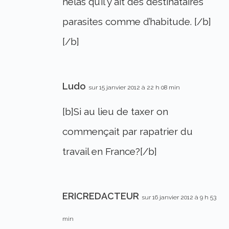
hélas qu’il y ait des destinataires
parasites comme d’habitude. [/b]
[/b]
Ludo
sur 15 janvier 2012 à 22 h 08 min
[b]Si au lieu de taxer on
commençait par rapatrier du
travail en France?[/b]
ERICREDACTEUR
sur 16 janvier 2012 à 9 h 53
min