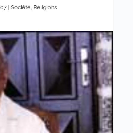
007
|
Société, Religions