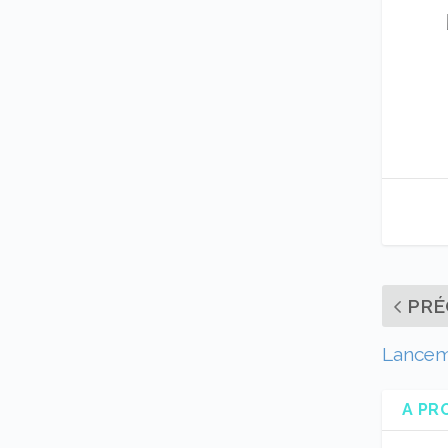
PRÉ
Lancem
A PR