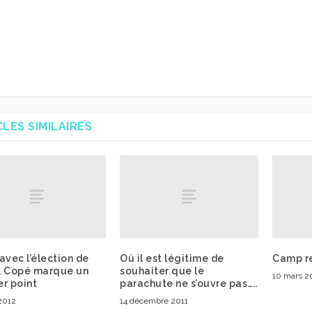
CLES SIMILAIRES
avec l’élection de
Où il est légitime de
Camp re
, Copé marque un
souhaiter que le
10 mars 
r point
parachute ne s’ouvre pas…..
2012
14 décembre 2011