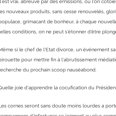
Il est vrai, abreuvé par des émissions, ou l'on cotoi
les nouveaux produits, sans cesse renouvelés, glorifi
populace, grimacant de bonheur, à chaque nouvell
telles conditions, on ne peut s'étonner d'être plon
Même si le chef de l'Etat divorce, un événement s
pirouette pour mettre fin à l'abrutissement médiatiq
recherche du prochain scoop nauséabond.
Quelle joie d'apprendre la cocufication du Président
Les cornes seront sans doute moins lourdes a port
compagnons d'infortunes se joignent au plus com