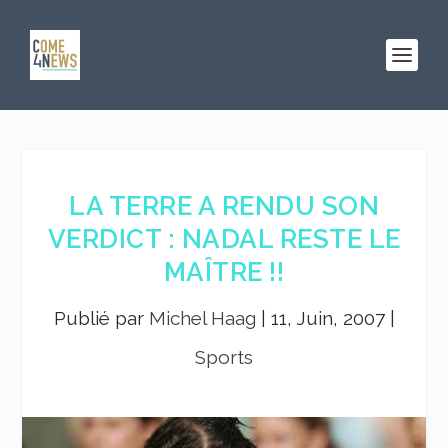
LA TERRE A RENDU SON
VERDICT : NADAL RESTE LE
MAÎTRE !!
Publié par
Michel Haag
|
11, Juin, 2007
|
Sports