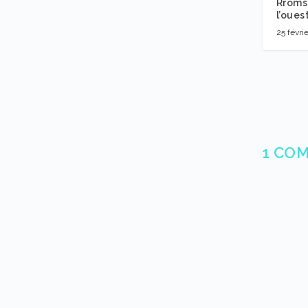
Rroms 
l’ouest
25 févri
1 CO