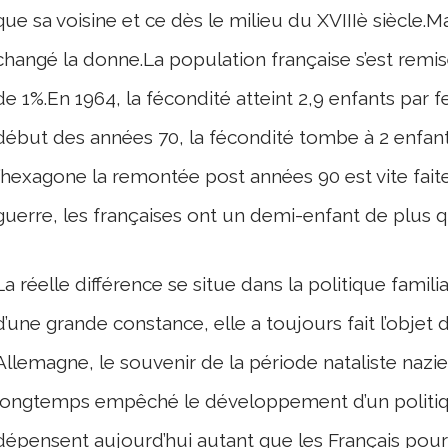
que sa voisine et ce dès le milieu du XVIIIè siècle.
changé la donne.La population française s’est rem
de 1%.En 1964, la fécondité atteint 2,9 enfants pa
début des années 70, la fécondité tombe à 2 enfan
l’hexagone la remontée post années 90 est vite faite.
guerre, les françaises ont un demi-enfant de plus 
La réelle différence se situe dans la politique famili
d’une grande constance, elle a toujours fait l’objet 
Allemagne, le souvenir de la période nataliste nazie
longtemps empêché le développement d’un politiqu
dépensent aujourd’hui autant que les Français pour fi