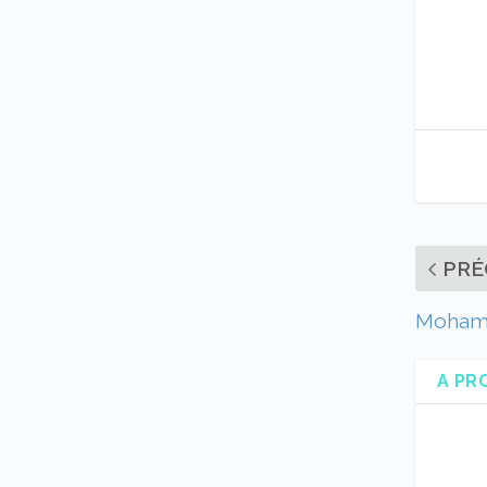
PRÉ
Mohame
A PR