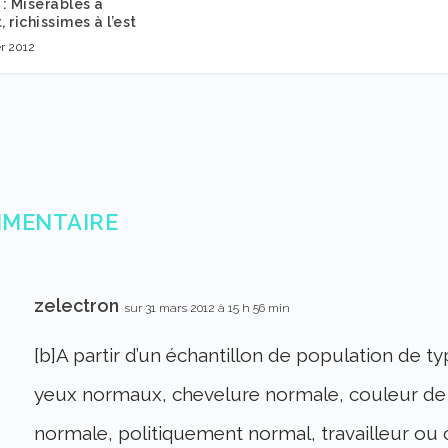
: Misérables à
, richissimes à l’est
er 2012
MMENTAIRE
zelectron
sur 31 mars 2012 à 15 h 56 min
[b]A partir d’un échantillon de population de t
yeux normaux, chevelure normale, couleur de 
normale, politiquement normal, travailleur ou