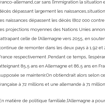
franco-allemand,car sans l’immigration la situation e
décès dépassant largement les naissances,situation
les naissances dépassent les décès (802 000 contre 
les projections moyennes des Nations Unies annon
rattrapant celle de l’Allemagne vers 2055, en soute
continue de remonter dans les deux pays à 1,92 et 2
France respectivement .Pendant ce temps, l’espéranc
atteignant 85,5 ans en Allemagne et 86,5 ans en Fr
supposée se maintenir.On obtiendrait alors selon c
française à 72 millions et une allemande à 71 million
En matière de politique familiale,l’Allemagne a p