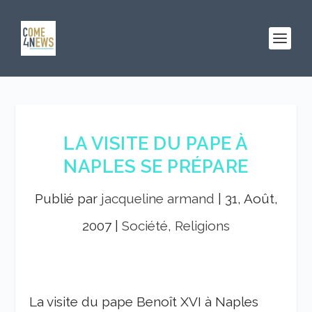
LA VISITE DU PAPE À
NAPLES SE PRÉPARE
Publié par
jacqueline armand
|
31, Août,
2007
|
Société, Religions
La visite du pape Benoît XVI à Naples