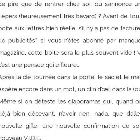
de pire que de rentrer chez soi, où s’annonce un
Lepers (heureusement très bavard) ? Avant de tour
boite aux lettres bien réelle, s’il n’y a pas de factur
de publicités", si vous n’ètes abonné par man
magazine, cette boite sera le plus souvent vide ! V.
c’est une pensée qui effleure…
Après la clé tournée dans la porte, le sac et le m
espère encore dans un mot, un clin d’œil dans la (ou 
Même si on déteste les diaporamas qui, quand o
déjà bien décevant, n’avoir rien, nada, que dalle
nouvelle gifle, une nouvelle confirmation de s
nouveau V.I.D.E.