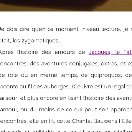
Je dois dire qu’en ce moment, niveau lecture, je
était, les zygomatiques….
Après l’histoire des amours de
Jacques, le Fata
rencontres, des aventures conjugales, extras, et e
de rôle ou en même temps, de quiproquos, des i
raconte au fil des auberges… (Ce livre est un régal 
j’ai souri et plus encore en lisant l’histoire des av
l’amour, ou du moins de ce qui peut s’en approche
rencontres, elle en fit, cette Chantal Bauwens ! Elle