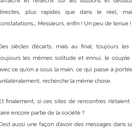
rafraichir et réfléchir sur les illusions et désil
directes, plus rapides que dans le réel, ma
constatations…. Messieurs, enfin ! Un peu de tenue !
Des siècles d’écarts, mais au final, toujours le
toujours les mêmes solitude et ennui, le couple m
avec ce qu’on a sous la main, ce qui passe à portée,
unilatéralement, recherche la même chose.
Et finalement, si ces sites de rencontres n’étaient
faire encore partie de la société ?
C’est aussi une façon d’avoir des messages dans sa b