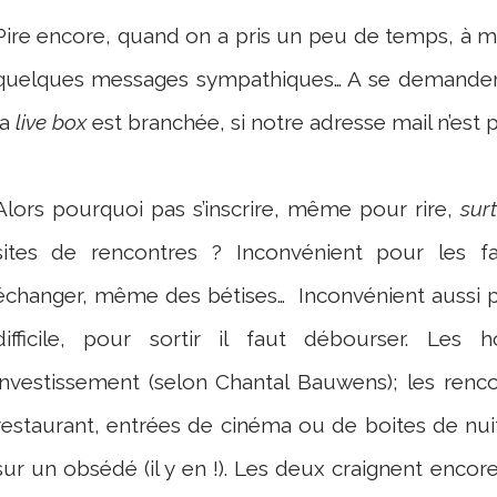
Pire encore, quand on a pris un peu de temps, à mid
quelques messages sympathiques… A se demander si
la
live box
est branchée, si notre adresse mail n’est
Alors pourquoi pas s’inscrire, même pour rire,
sur
sites de rencontres ? Inconvénient pour les f
échanger, même des bétises… Inconvénient aussi po
difficile, pour sortir il faut débourser. Le
investissement (selon Chantal Bauwens); les renco
restaurant, entrées de cinéma ou de boites de nu
sur un obsédé (il y en !). Les deux craignent enco