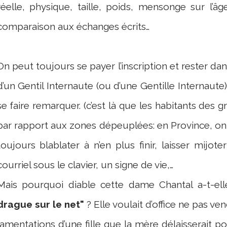
réelle, physique, taille, poids, mensonge sur l’â
comparaison aux échanges écrits…
On peut toujours se payer l’inscription et rester dan
d’un Gentil Internaute (ou d’une Gentille Internaute)
se faire remarquer. (c’est là que les habitants des 
par rapport aux zones dépeuplées: en Province, on 
toujours blablater à n’en plus finir, laisser mijote
courriel sous le clavier, un signe de vie,…
Mais pourquoi diable cette dame Chantal a-t-elle
drague sur le net"
? Elle voulait d’office ne pas ven
lamentations d’une fille que la mère délaisserait pour