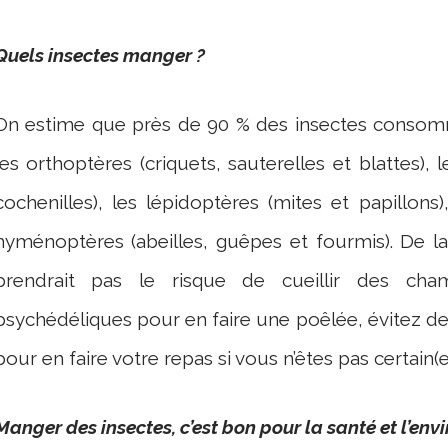
Quels insectes manger ?
On estime que près de 90 % des insectes consommé
les orthoptères (criquets, sauterelles et blattes), 
cochenilles), les lépidoptères (mites et papillons
hyménoptères (abeilles, guêpes et fourmis). De l
prendrait pas le risque de cueillir des cha
psychédéliques pour en faire une poêlée, évitez d
pour en faire votre repas si vous n’êtes pas certain(e
Manger des insectes, c’est bon pour la santé et l’env