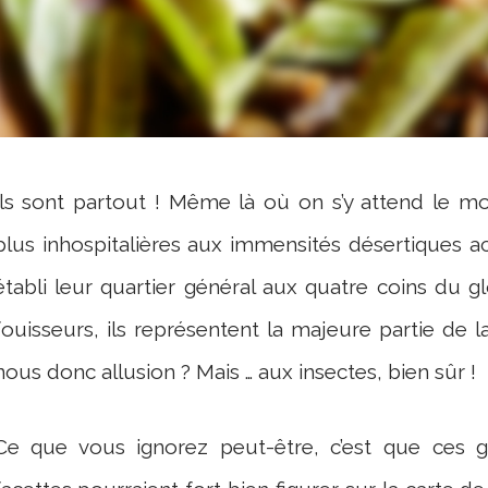
Ils sont partout ! Même là où on s’y attend le m
plus inhospitalières aux immensités désertiques ac
établi leur quartier général aux quatre coins du g
fouisseurs, ils représentent la majeure partie de la
nous donc allusion ? Mais … aux insectes, bien sûr !
Ce que vous ignorez peut-être, c’est que ces g