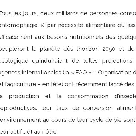
Tous les jours, deux milliards de personnes cons
entomophagie ») par nécessité alimentaire ou ass
efficacement aux besoins nutritionnels des quelqu
peupleront la planète dès l’horizon 2050 et de
écologique qu’induiraient de telles projectio
agences internationales (la « FAO » – Organisation 
et l’agriculture – en tête) ont récemment lancé d
la production et la consommation d’insecte
reproductives, leur taux de conversion alimen
l’environnement au cours de leur cycle de vie sont
leur actif … et au nôtre.