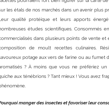
facettes pourraient fort bien figurer sur la carte
sur les étals de nos marchés dans un avenir plus p
Leur qualité protéique et leurs apports énerg
nombreuses études scientifiques. Consommés ent
commercialisés dans plusieurs points de vente et e
composition de moult recettes culinaires. Rési
savoureux potage aux vers de farine ou au fumet d’
aromatisés ? À moins que vous ne préfériez un p
quiche aux ténébrions ? Tant mieux ! Vous avez fr
phénomène.
Pourquoi manger des insectes et favoriser leur con