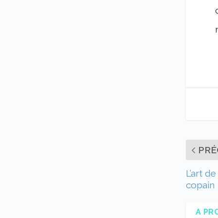
PRÉ
L’art d
copain
A PR