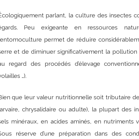
Écologiquement parlant, la culture des insectes c
égards. Peu exigeante en ressources natur
l’entomoculture permet de réduire considérableme
serre et de diminuer significativement la pollutio
au regard des procédés d’élevage conventionnel
volailles …).
Bien que leur valeur nutritionnelle soit tributaire
larvaire, chrysalidaire ou adulte), la plupart des 
sels minéraux, en acides aminés, en nutriments v
Sous réserve d’une préparation dans des condi