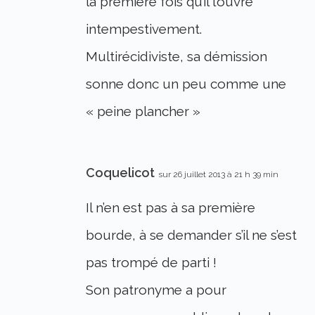
la première fois qu’il l’ouvre
intempestivement.
Multirécidiviste, sa démission
sonne donc un peu comme une
« peine plancher »
Coquelicot
sur 26 juillet 2013 à 21 h 39 min
Il n’en est pas à sa première
bourde, à se demander s’il ne s’est
pas trompé de parti !
Son patronyme a pour