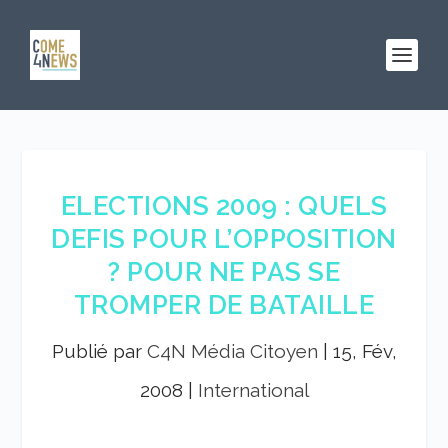
ELECTIONS 2009 : QUELS
DEFIS POUR L’OPPOSITION
? POUR NE PAS SE
TROMPER DE BATAILLE
Publié par
C4N Média Citoyen
|
15, Fév,
2008
|
International