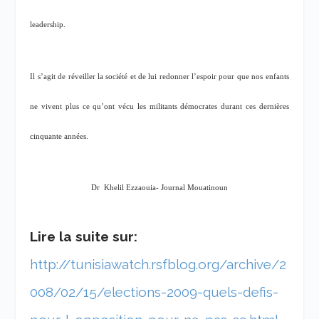
leadership.
Il s’agit de réveiller la société et de lui redonner l’espoir pour que nos enfants
ne vivent plus ce qu’ont vécu les militants démocrates durant ces dernières
cinquante années.
Dr
Khelil Ezzaouia- Journal Mouatinoun
Lire la suite sur:
http://tunisiawatch.rsfblog.org/archive/2
008/02/15/elections-2009-quels-defis-