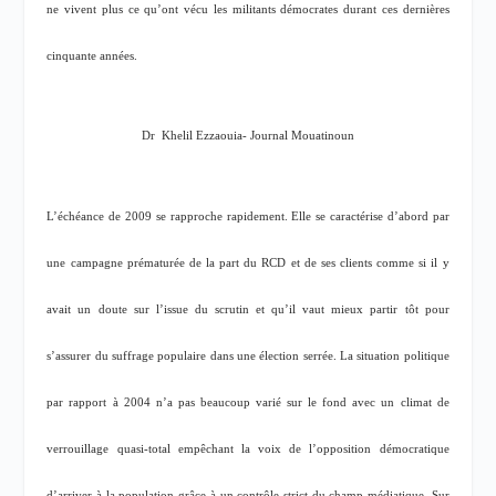
ne vivent plus ce qu’ont vécu les militants démocrates durant ces dernières
cinquante années.
Dr
Khelil Ezzaouia- Journal Mouatinoun
L’échéance de 2009 se rapproche rapidement. Elle se caractérise d’abord par
une campagne prématurée de la part du RCD et de ses clients comme si il y
avait un doute sur l’issue du scrutin et qu’il vaut mieux partir tôt pour
s’assurer du suffrage populaire dans une élection serrée. La situation politique
par rapport à 2004 n’a pas beaucoup varié sur le fond avec un climat de
verrouillage quasi-total empêchant la voix de l’opposition démocratique
d’arriver à la population grâce à un contrôle strict du champ médiatique. Sur