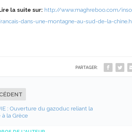
Lire la suite sur:
http://www.maghreboo.com/insol
francais-dans-une-montagne-au-sud-de-la-chine.h
PARTAGER:
CÉDENT
 : Ouverture du gazoduc reliant la
 à la Grèce
OPOS DE L'AUTEUR