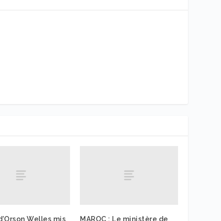
 d’Orson Welles mis
MAROC : Le ministère de