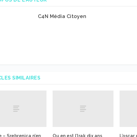
C4N Média Citoyen
CLES SIMILAIRES
 – Srebrenica n’en
Ou en est l’Irak dix ans
L’oscar