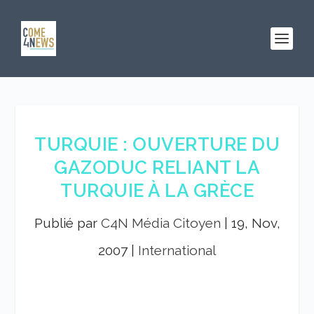
TURQUIE : OUVERTURE DU
GAZODUC RELIANT LA
TURQUIE À LA GRÈCE
Publié par
C4N Média Citoyen
|
19, Nov,
2007
|
International