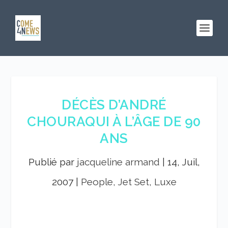
DÉCÈS D’ANDRÉ
CHOURAQUI À L’ÂGE DE 90
ANS
Publié par
jacqueline armand
|
14, Juil,
2007
|
People, Jet Set, Luxe