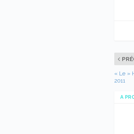
PRÉ
« Le » H
2011
A PR