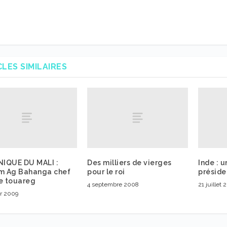
CLES SIMILAIRES
IQUE DU MALI :
Des milliers de vierges
Inde : 
im Ag Bahanga chef
pour le roi
préside
le touareg
4 septembre 2008
21 juillet
er 2009