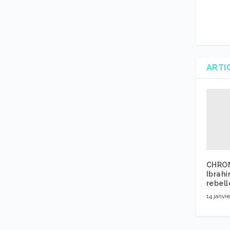
ARTI
CHRON
Ibrah
rebel
14 janvi