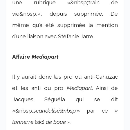
une rubrique «&nbsp;train de
vie&nbsp;», depuis supprimée. De
même qu’a été supprimée la mention
d’une liaison avec Stéfanie Jarre.
Affaire
Mediapart
Il y aurait donc les pro ou anti-Cahuzac
et les anti ou pro
Mediapart
. Ainsi de
Jacques Séguéla qui se dit
«&nbsp;
scandalisé&nbsp;
» par ce «
tonnerre
(sic)
de boue
».