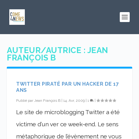
AUTEUR/AUTRICE :
JEAN
FRANÇOIS B
TWITTER PIRATÉ PAR UN HACKER DE 17
ANS
Publié par
Jean François B
|
14, Avr, 2009
|
1
|
Le site de microblogging Twitter a été
victime d’un ver ce week-end. Le sens
métaphorique de l’évènement ne vous