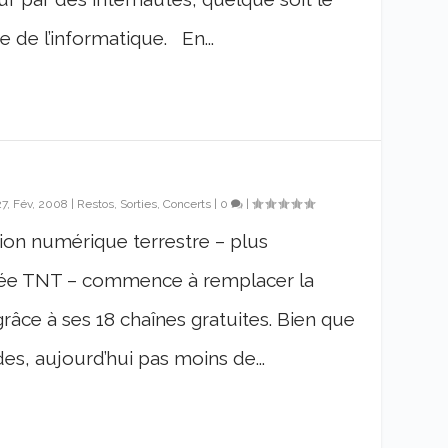
 de l’informatique. En...
27, Fév, 2008
|
Restos, Sorties, Concerts
|
0
|
sion numérique terrestre – plus
e TNT – commence à remplacer la
grâce à ses 18 chaînes gratuites. Bien que
es, aujourd’hui pas moins de...