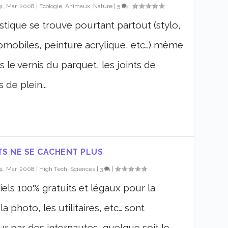
31, Mar, 2008
|
Ecologie, Animaux, Nature
|
5
|
stique se trouve pourtant partout (stylo,
omobiles, peinture acrylique, etc…) même
s le vernis du parquet, les joints de
 de plein...
TS NE SE CACHENT PLUS
31, Mar, 2008
|
High Tech, Sciences
|
3
|
iels 100% gratuits et légaux pour la
a photo, les utilitaires, etc… sont
r par des internautes, quelque soit le