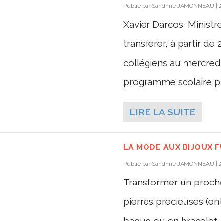
Publié par
Sandrine JAMONNEAU
|
Xavier Darcos, Ministr
transférer, à partir de
collégiens au mercredi
programme scolaire pu
LIRE LA SUITE
LA MODE AUX BIJOUX 
Publié par
Sandrine JAMONNEAU
|
Transformer un proch
pierres précieuses (en
bague ou en bracelet… F