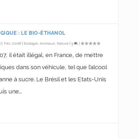
IQUE : LE BIO-ÉTHANOL
27, Fév, 2008
|
Ecologie, Animaux, Nature
|
5
|
7, il était illégal, en France, de mettre
ques dans son véhicule, tel que l’alcool
nne à sucre. Le Brésil et les Etats-Unis
is une...