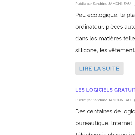
Publié par
Sandrine JAMONNEAU
|
Peu écologique, le pla
ordinateur, pièces aut
dans les matières telle
sillicone, les vêtements
LIRE LA SUITE
LES LOGICIELS GRATUI
Publié par
Sandrine JAMONNEAU
|
Des centaines de logic
bureautique, lnternet, l
téléchargés chaque jou