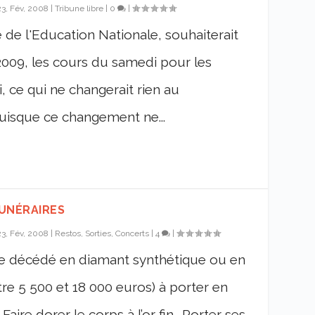
23, Fév, 2008
|
Tribune libre
|
0
|
e de l'Education Nationale, souhaiterait
 2009, les cours du samedi pour les
, ce qui ne changerait rien au
isque ce changement ne...
FUNÉRAIRES
23, Fév, 2008
|
Restos, Sorties, Concerts
|
4
|
e décédé en diamant synthétique ou en
tre 5 500 et 18 000 euros) à porter en
aire dorer le corps à l’or fin… Porter ses