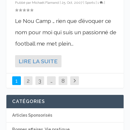
Publié par
Michaël Flamand
|
25, Oct, 2007
|
Sports
|
1
|
Le Nou Camp … rien que d’évoquer ce
nom pour moi qui suis un passionné de
football me met plein...
LIRE LA SUITE
1
2
3
…
8
CATÉGORIES
Articles Sponsorisés
Bonnes affaires, Vie pratique