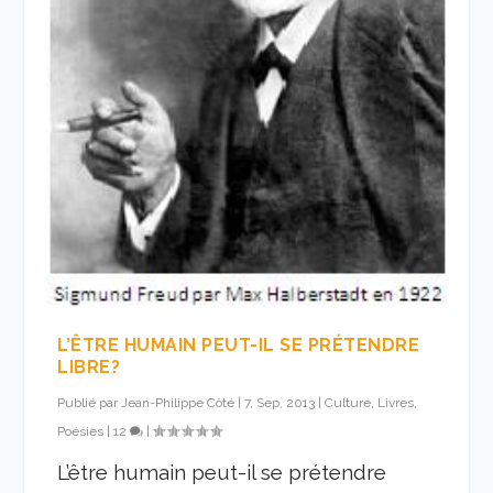
L’ÊTRE HUMAIN PEUT-IL SE PRÉTENDRE
LIBRE?
Publié par
Jean-Philippe Côté
|
7, Sep, 2013
|
Culture, Livres,
Poésies
|
12
|
L’être humain peut-il se prétendre