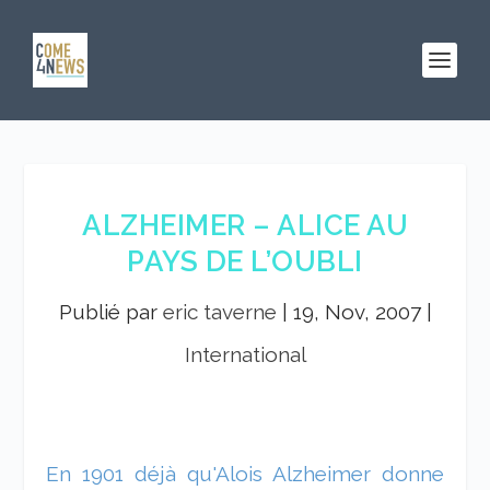
ALZHEIMER – ALICE AU
PAYS DE L’OUBLI
Publié par
eric taverne
|
19, Nov, 2007
|
International
En 1901 déjà qu'Alois Alzheimer donne