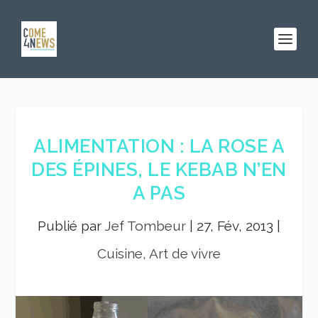
ALIMENTATION : LA ROSE A
DES ÉPINES, LE KEBAB N’EN
A PAS
Publié par
Jef Tombeur
|
27, Fév, 2013
|
Cuisine, Art de vivre