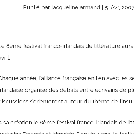
Publié par
jacqueline armand
|
5, Avr, 200
Le 8
ème
festival franco-irlandais de littérature aur
avril.
Chaque année, l’alliance française en lien avec les 
Irlandaise organise des débats entre écrivains de plu
discussions s’orienteront autour du thème de l’insula
A sa création le 8
ème
festival franco-irlandais de l
écrivains Français et irlandais. Depuis 4 ans, le festi