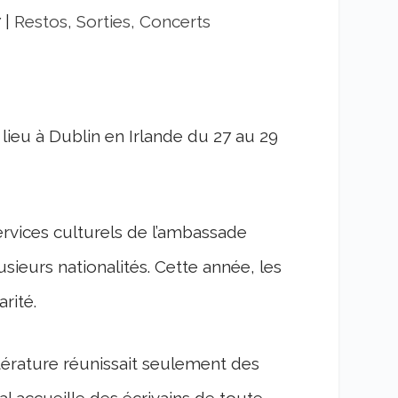
7
|
Restos, Sorties, Concerts
a lieu à Dublin en Irlande du 27 au 29
services culturels de l’ambassade
sieurs nationalités. Cette année, les
rité.
ittérature réunissait seulement des
val accueille des écrivains de toute