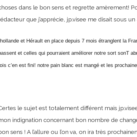
choses dans le bon sens et regrette amèrement! Po
rédacteur que j’apprécie, jp.visee me disait sous un a
hollande et Hérault en place depuis 7 mois étranglent la Fra
passent et celles qui pourraient améliorer notre sort sonT a
fois c’en est fini! notre pain blanc est mangé et les prochai
Certes le sujet est totalement différent mais jp.vise
mon indignation concernant bon nombre de changem
bon sens ! A l’allure ou l’on va, on ira très prochain