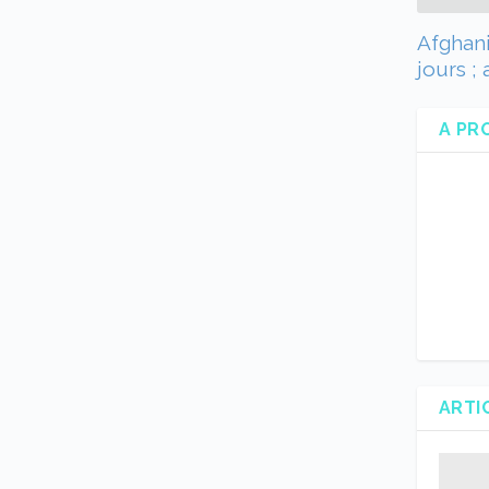
Afghani
jours ; 
A PR
ARTI