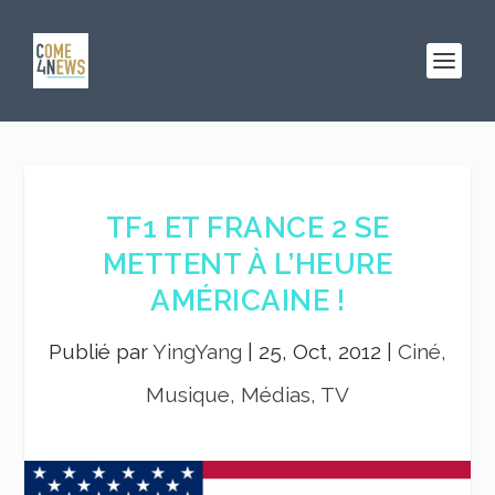
TF1 ET FRANCE 2 SE
METTENT À L’HEURE
AMÉRICAINE !
Publié par
YingYang
|
25, Oct, 2012
|
Ciné,
Musique, Médias, TV