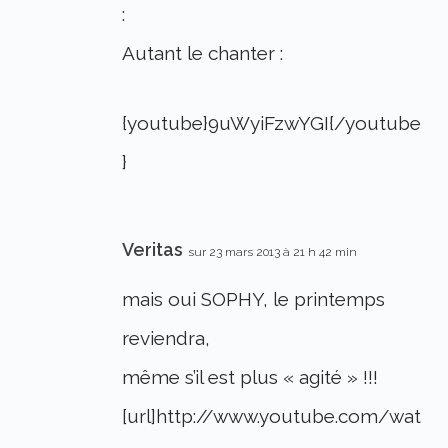
:
Autant le chanter :
{youtube}9uWyiFzwYGI{/youtube
}
Veritas
sur 23 mars 2013 à 21 h 42 min
mais oui SOPHY, le printemps
reviendra,
même s’il est plus « agité » !!!
[url]http://www.youtube.com/wat