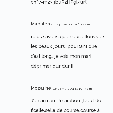
ch?v=m239buRzHPg[/url]
Madalen
sur 24 mars 2013 à 8 h 22 min
nous savons que nous allons vers
les beaux jours.. pourtant que
c’est long… je vois mon mari
déprimer dur dur !!
Mozarine
sur 24 mars 2013 à 15 h 54 min
J’en ai marre!marabout,bout de
ficelle,selle de course,course à