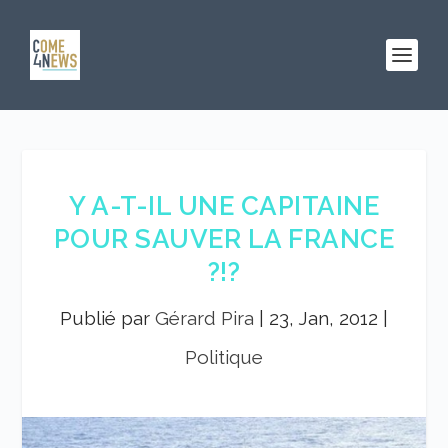
Y A-T-IL UNE CAPITAINE
POUR SAUVER LA FRANCE
?!?
Publié par
Gérard Pira
|
23, Jan, 2012
|
Politique