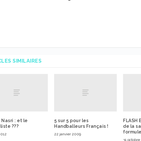
CLES SIMILAIRES
 Nasri : et le
5 sur 5 pour les
FLASH B
liste ???
Handballeurs Français !
de la s
formule
2012
22 janvier 2009
31 octobr