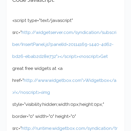
<script type="text/javascript"
src="
http://widgetserver.com/syndication/subscri
ber/InsertPanel.js?panelId=20114169-1440-4d62-
bd26-ebab2d28e732"></script><noscript>Get
great free widgets at <a
href="
http://www.widgetbox.com">Widgetbox</a
>!</noscript><img
style="visibility:hidden;width:0px;height:0px;"
border="0" width="0" height="0"
src="
http://runtime.widgetbox.com/syndication/tr