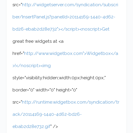
src="
http://widgetserver.com/syndication/subscri
ber/InsertPanel.js?panelId=20114169-1440-4d62-
bd26-ebab2d28e732"></script><noscript>Get
great free widgets at <a
href="
http://www.widgetbox.com">Widgetbox</a
>!</noscript><img
style="visibility:hidden;width:0px;height:0px;"
border="0" width="0" height="0"
src="
http://runtime.widgetbox.com/syndication/tr
ack/20114169-1440-4d62-bd26-
ebab2d28e732.gif
" />