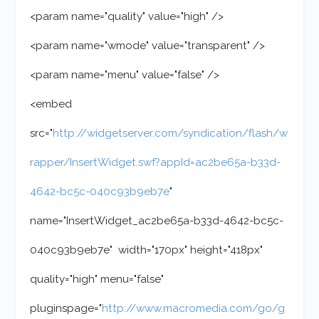
<param name="quality" value="high" />
<param name="wmode" value="transparent" />
<param name="menu" value="false" />
<embed
src="
http://widgetserver.com/syndication/flash/w
rapper/InsertWidget.swf?appId=ac2be65a-b33d-
4642-bc5c-040c93b9eb7e
"
name="InsertWidget_ac2be65a-b33d-4642-bc5c-
040c93b9eb7e" width="170px" height="418px"
quality="high" menu="false"
pluginspage="
http://www.macromedia.com/go/g