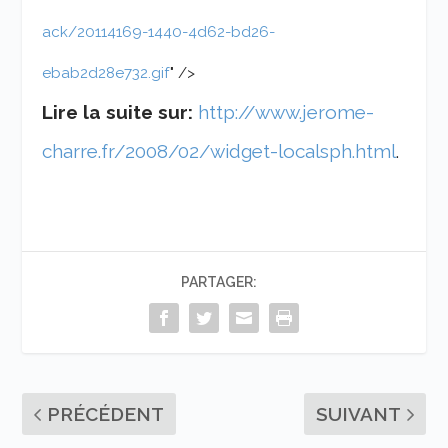
ack/20114169-1440-4d62-bd26-
ebab2d28e732.gif
" />
Lire la suite sur:
http://www.jerome-
charre.fr/2008/02/widget-localsph.html
.
PARTAGER:
PRÉCÉDENT
SUIVANT