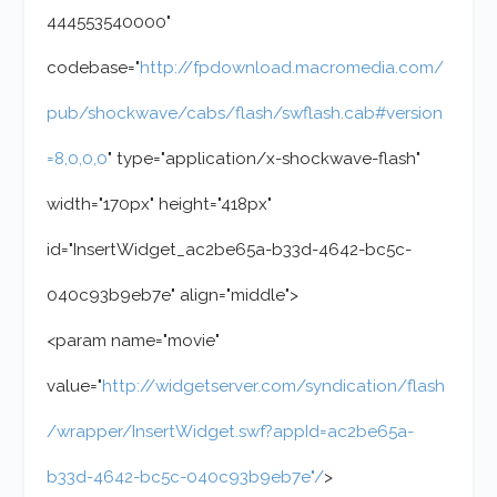
444553540000"
codebase="
http://fpdownload.macromedia.com/
pub/shockwave/cabs/flash/swflash.cab#version
=8,0,0,0
" type="application/x-shockwave-flash"
width="170px" height="418px"
id="InsertWidget_ac2be65a-b33d-4642-bc5c-
040c93b9eb7e" align="middle">
<param name="movie"
value="
http://widgetserver.com/syndication/flash
/wrapper/InsertWidget.swf?appId=ac2be65a-
b33d-4642-bc5c-040c93b9eb7e"/
>