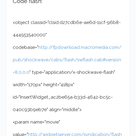
Code flash:
<object classid="clsid:d27cdb6e-ae6d-11cf-96b8-
444553540000"
codebase="
http://fpdownload.macromedia.com/
pub/shockwave/cabs/flash/swflash.cab#version
=8,0,0,0
" type="application/x-shockwave-flash"
width="170px" height="418px"
id="InsertWidget_ac2be65a-b33d-4642-bc5c-
040c93b9eb7e" align="middle">
<param name="movie"
value="
http://widgetserver.com/syndication/flash