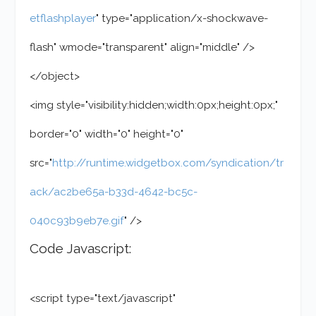
etflashplayer
" type="application/x-shockwave-
flash" wmode="transparent" align="middle" />
</object>
<img style="visibility:hidden;width:0px;height:0px;"
border="0" width="0" height="0"
src="
http://runtime.widgetbox.com/syndication/tr
ack/ac2be65a-b33d-4642-bc5c-
040c93b9eb7e.gif
" />
Code Javascript:
<script type="text/javascript"