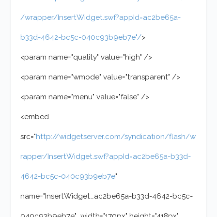
/wrapper/InsertWidget.swf?appId=ac2be65a-
b33d-4642-bc5c-040c93b9eb7e"/
>
<param name="quality" value="high" />
<param name="wmode" value="transparent" />
<param name="menu" value="false" />
<embed
src="
http://widgetserver.com/syndication/flash/w
rapper/InsertWidget.swf?appId=ac2be65a-b33d-
4642-bc5c-040c93b9eb7e
"
name="InsertWidget_ac2be65a-b33d-4642-bc5c-
040c93b9eb7e" width="170px" height="418px"