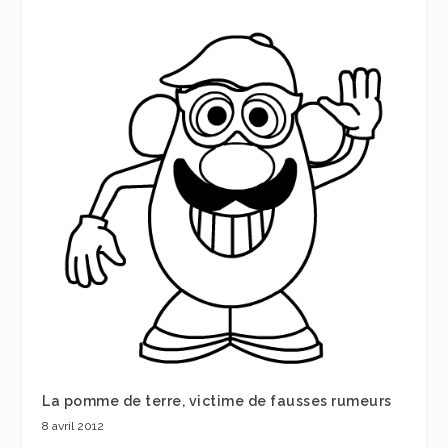
La pomme de terre, victime de fausses rumeurs
8 avril 2012