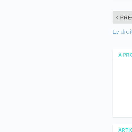
PRÉ
Le droi
A PR
ARTI