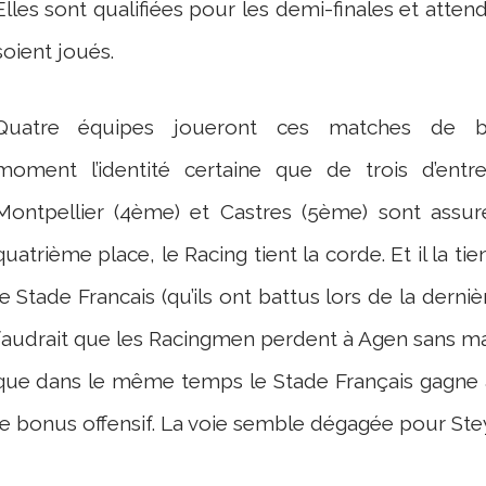
Elles sont qualifiées pour les demi-finales et att
soient joués.
Quatre équipes joueront ces matches de b
moment l’identité certaine que de trois d’entr
Montpellier (4ème) et Castres (5ème) sont assu
quatrième place, le Racing tient la corde. Et il la ti
le Stade Francais (qu’ils ont battus lors de la derniè
faudrait que les Racingmen perdent à Agen sans ma
que dans le même temps le Stade Français gagne à 
le bonus offensif. La voie semble dégagée pour Stey