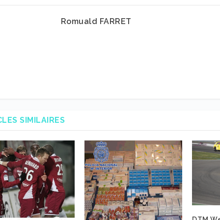
Romuald FARRET
CLES SIMILAIRES
DTM We