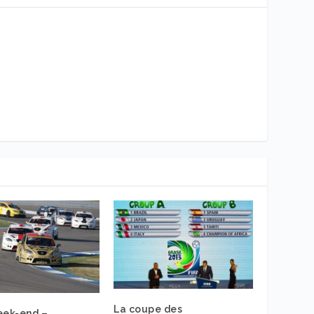
La coupe des
ek-end –