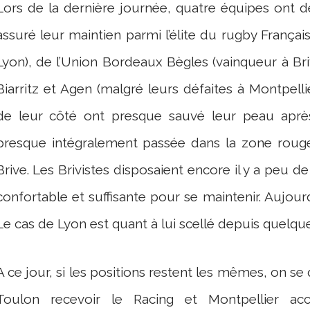
Lors de la dernière journée, quatre équipes ont 
assuré leur maintien parmi l’élite du rugby Français
Lyon), de l’Union Bordeaux Bègles (vainqueur à Bri
Biarritz et Agen (malgré leurs défaites à Montpell
de leur côté ont presque sauvé leur peau après
presque intégralement passée dans la zone rouge 
Brive. Les Brivistes disposaient encore il y a peu 
confortable et suffisante pour se maintenir. Aujourd
Le cas de Lyon est quant à lui scellé depuis quelqu
A ce jour, si les positions restent les mêmes, on se 
Toulon recevoir le Racing et Montpellier accue