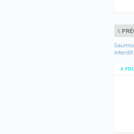
PRÉ
Saumon 
interdi
A PR