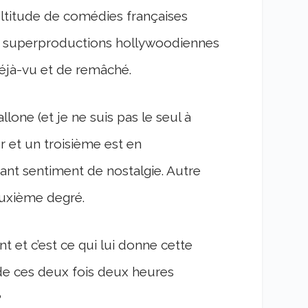
titude de comédies françaises
les superproductions hollywoodiennes
éjà-vu et de remâché.
lone (et je ne suis pas le seul à
r et un troisième est en
sant sentiment de nostalgie. Autre
euxième degré.
t et c’est ce qui lui donne cette
 de ces deux fois deux heures
?